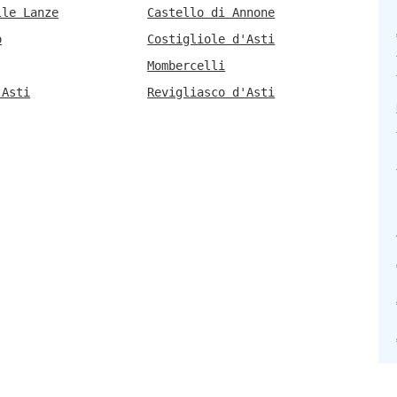
lle Lanze
Castello di Annone
o
Costigliole d'Asti
Mombercelli
'Asti
Revigliasco d'Asti