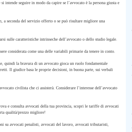
 si intende seguire in modo da capire se l’avvocato è la persona giusta e
m, a seconda del servizio offerto o se può risultare migliore una
si sulle caratteristiche intrinseche dell’avvocato o dello studio legale.
ere considerata come una delle variabili primarie da tenere in conto.
parte, quindi la bravura di un avvocato gioca un ruolo fondamentale
retti. Il giudice basa le proprie decisioni, in buona parte, sui verbali
vvocato civilista che ci assisterà. Considerare l’interesse dell’avvocato
ova e consulta avvocati della tua provincia, scopri le tariffe di avvocati
erta qualità/prezzo migliore!
 su avvocati penalisti, avvocati del lavoro, avvocati tributaristi,