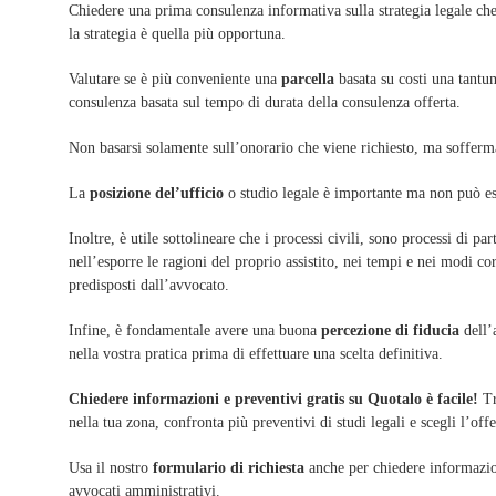
Chiedere una prima consulenza informativa sulla strategia legale che
la strategia è quella più opportuna.
Valutare se è più conveniente una
parcella
basata su costi una tantu
consulenza basata sul tempo di durata della consulenza offerta.
Non basarsi solamente sull’onorario che viene richiesto, ma soffermar
La
posizione del’ufficio
o studio legale è importante ma non può ess
Inoltre, è utile sottolineare che i processi civili, sono processi di 
nell’esporre le ragioni del proprio assistito, nei tempi e nei modi cor
predisposti dall’avvocato.
Infine, è fondamentale avere una buona
percezione di fiducia
dell’a
nella vostra pratica prima di effettuare una scelta definitiva.
Chiedere informazioni e preventivi gratis su Quotalo è facile!
Tr
nella tua zona, confronta più preventivi di studi legali e scegli l’off
Usa il nostro
formulario di richiesta
anche per chiedere informazioni
avvocati amministrativi.