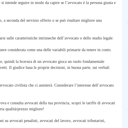
 si intende seguire in modo da capire se l’avvocato è la persona giusta e
m, a seconda del servizio offerto o se può risultare migliore una
si sulle caratteristiche intrinseche dell’avvocato o dello studio legale.
ere considerata come una delle variabili primarie da tenere in conto.
parte, quindi la bravura di un avvocato gioca un ruolo fondamentale
retti. Il giudice basa le proprie decisioni, in buona parte, sui verbali
vvocato civilista che ci assisterà. Considerare l’interesse dell’avvocato
ova e consulta avvocati della tua provincia, scopri le tariffe di avvocati
erta qualità/prezzo migliore!
 su avvocati penalisti, avvocati del lavoro, avvocati tributaristi,