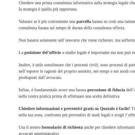
Chiedere una prima consulenza informativa sulla strategia legale che
la strategia è quella più opportuna.
Valutare se è più conveniente una
parcella
basata su costi una tantu
consulenza basata sul tempo di durata della consulenza offerta.
Non basarsi solamente sull’onorario che viene richiesto, ma soffermar
La
posizione del’ufficio
o studio legale è importante ma non può ess
Inoltre, è utile sottolineare che i processi civili, sono processi di 
nell’esporre le ragioni del proprio assistito, nei tempi e nei modi cor
predisposti dall’avvocato.
Infine, è fondamentale avere una buona
percezione di fiducia
dell’a
nella vostra pratica prima di effettuare una scelta definitiva.
Chiedere informazioni e preventivi gratis su Quotalo è facile!
Tr
nella tua zona, confronta più preventivi di studi legali e scegli l’off
Usa il nostro
formulario di richiesta
anche per chiedere informazioni
avvocati amministrativi.