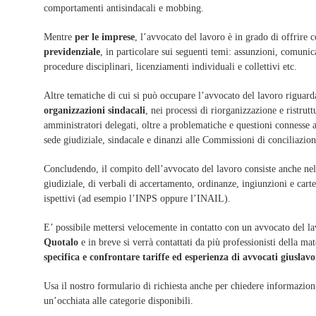
comportamenti antisindacali e mobbing.
Mentre
per le imprese
, l’avvocato del lavoro è in grado di offrire 
previdenziale
, in particolare sui seguenti temi: assunzioni, comunic
procedure disciplinari, licenziamenti individuali e collettivi etc.
Altre tematiche di cui si può occupare l’avvocato del lavoro riguard
organizzazioni sindacali
, nei processi di riorganizzazione e ristrut
amministratori delegati, oltre a problematiche e questioni connesse a
sede giudiziale, sindacale e dinanzi alle Commissioni di conciliazio
Concludendo, il compito dell’avvocato del lavoro consiste anche nell
giudiziale, di verbali di accertamento, ordinanze, ingiunzioni e carte
ispettivi (ad esempio l’INPS oppure l’INAIL).
E’ possibile mettersi velocemente in contatto con un avvocato del l
Quotalo
e in breve si verrà contattati da più professionisti della ma
specifica e confrontare tariffe ed esperienza di avvocati giuslavori
Usa il nostro formulario di richiesta anche per chiedere informazioni e
un’occhiata alle categorie disponibili.