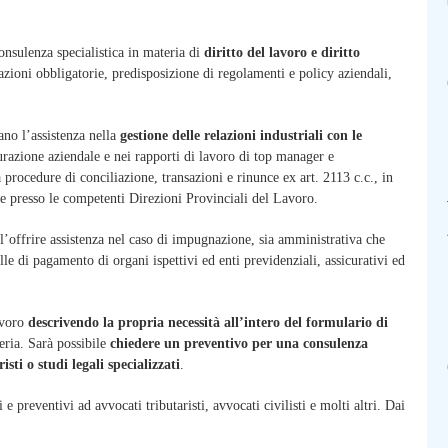
consulenza specialistica in materia di
diritto del lavoro e diritto
azioni obbligatorie, predisposizione di regolamenti e policy aziendali,
ano l’assistenza nella
gestione delle
relazioni industriali con le
turazione aziendale e nei rapporti di lavoro di top manager e
 procedure di conciliazione, transazioni e rinunce ex art. 2113 c.c., in
ne presso le competenti Direzioni Provinciali del Lavoro.
’offrire assistenza nel caso di impugnazione, sia amministrativa che
lle di pagamento di organi ispettivi ed enti previdenziali, assicurativi ed
avoro
descrivendo la propria necessità all’intero del formulario di
teria. Sarà possibile
chiedere un preventivo per una consulenza
sti o studi legali specializzati
.
 preventivi ad avvocati tributaristi, avvocati civilisti e molti altri. Dai